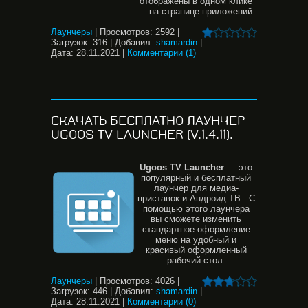
отображены в одном клике
— на странице приложений.
Лаунчеры
|
Просмотров:
2592
|
Загрузок:
316
|
Добавил:
shamardin
|
Дата:
28.11.2021
|
Комментарии (1)
СКАЧАТЬ БЕСПЛАТНО ЛАУНЧЕР
UGOOS TV LAUNCHER (V.1.4.11).
Ugoos
TV
Launcher
— это
популярный и бесплатный
лаунчер для медиа-
приставок и Андроид ТВ . С
помощью этого лаунчера
вы сможете изменить
стандартное оформление
меню на удобный и
красивый оформленный
рабочий стол.
Лаунчеры
|
Просмотров:
4026
|
Загрузок:
446
|
Добавил:
shamardin
|
Дата:
28.11.2021
|
Комментарии (0)