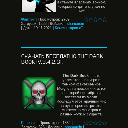
и станьте властным воином,
который когда-то ступал по
ним!
Файтинг
|
Просмотров:
2789
|
Загрузок:
1238
|
Добавил:
shamardin
|
Дата:
19.11.2021
|
Комментарии (0)
СКАЧАТЬ БЕСПЛАТНО THE DARK
BOOK (V.3.4.2.3).
The
Dark
Book
— это
увлекательная игра в
тёмном фэнтези-мире
Morghoth и поиски книги, из-
за которой все мёртвые
восстали из могил.
Исследуя этот мрачный мир
на пути героя встретятся
множество монстров и
разных жутких существ.
Ролевые
|
Просмотров:
1882
|
Загрузок:
523
|
Добавил:
shamardin
|