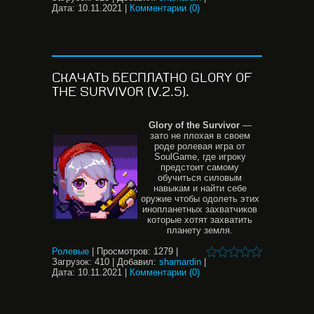
Дата:
10.11.2021
|
Комментарии (0)
СКАЧАТЬ БЕСПЛАТНО GLORY OF
THE SURVIVOR (V.2.5).
Glory
of
the
Survivor
—
зато не плохая в своем
роде ролевая игра от
SoulGame, где игроку
предстоит самому
обучиться силовым
навыкам и найти себе
оружие чтобы одолеть этих
инопланетных захватчиков
которые хотят захватить
планету земля.
Ролевые
|
Просмотров:
1279
|
Загрузок:
410
|
Добавил:
shamardin
|
Дата:
10.11.2021
|
Комментарии (0)