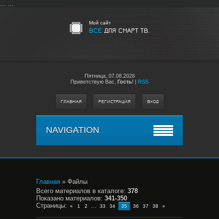
...
...
Мой сайт
ВСЕ
ДЛЯ СМАРТ ТВ.
Пятница,
07.08.2026
Приветствую Вас
,
Гость
!
|
RSS
ГЛАВНАЯ
РЕГИСТРАЦИЯ
ВХОД
NAVIGATION
Главная
»
Файлы
Всего материалов в каталоге
:
378
Показано материалов
:
341-350
Страницы
:
...
«
1
2
33
34
35
36
37
38
»