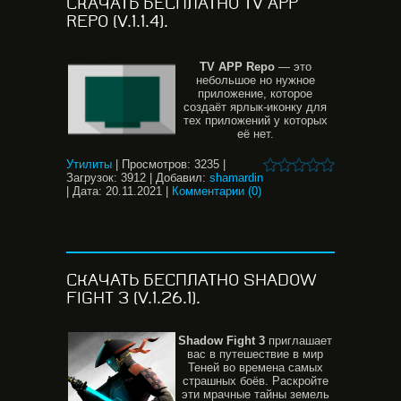
СКАЧАТЬ БЕСПЛАТНО TV APP
REPO (V.1.1.4).
TV
APP
Repo
— это
небольшое но нужное
приложение, которое
создаёт ярлык-иконку для
тех приложений у которых
её нет.
Утилиты
|
Просмотров:
3235
|
Загрузок:
3912
|
Добавил:
shamardin
|
Дата:
20.11.2021
|
Комментарии (0)
СКАЧАТЬ БЕСПЛАТНО SHADOW
FIGHT 3 (V.1.26.1).
Shadow
Fight
3
приглашает
вас в путешествие в мир
Теней во времена самых
страшных боёв. Раскройте
эти мрачные тайны земель