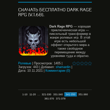
СКАЧАТЬ БЕСПЛАТНО DARK RAGE
RPG (V.1.68).
Dark
Rage
RPG
— хорошая
приключенческая игра —
пиксельный трансформер в
жанре ролевых игр. В этой
игре есть небольшой
эффект открытого мира а
также свободное
перемещение между
уровнями туда и обратно.
Ролевые
|
Просмотров:
1405
|
Загрузок:
443
|
Добавил:
shamardin
|
Дата:
10.11.2021
|
Комментарии (0)
...
1-10
11-20
321-330
331-340
341-350
351-360
361-370
371-378