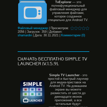
TvExplorer
— это
полнофункциональный
файловый менеджер для
управления файлами,
которое созданное
специально для Android TV.
Файловый менеджер
|
Просмотров:
2056
|
Загрузок:
359
|
Добавил:
shamardin
|
Дата:
30.11.2021
|
Комментарии (0)
СКАЧАТЬ БЕСПЛАТНО SIMPLE TV
LAUNCHER (V.1.5.9).
Simple
TV
Launcher
- это
простой и быстрый лаунчер
для медиа-приставок на
Android TV. На домашнем
экране вы можете
разместить от шести до
двенадцати иконок
приложений, а все
остальные будут