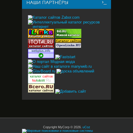
НАШИ ПАРТНЁРЫ
каталог
сайтов
.Ru
No
folloW
Copyright MyCorp © 2026
.
uCoz