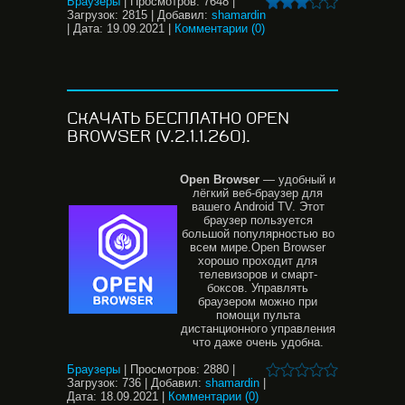
Браузеры
|
Просмотров:
7648
|
Загрузок:
2815
|
Добавил:
shamardin
|
Дата:
19.09.2021
|
Комментарии (0)
СКАЧАТЬ БЕСПЛАТНО OPEN
BROWSER (V.2.1.1.260).
Open
Browser
— удобный и
лёгкий веб-браузер для
вашего Android TV. Этот
браузер пользуется
большой популярностью во
всем мире.Open Browsеr
хорошо проходит для
телевизоров и смарт-
боксов. Управлять
браузером можно при
помощи пульта
дистанционного управления
что даже очень удобна.
Браузеры
|
Просмотров:
2880
|
Загрузок:
736
|
Добавил:
shamardin
|
Дата:
18.09.2021
|
Комментарии (0)