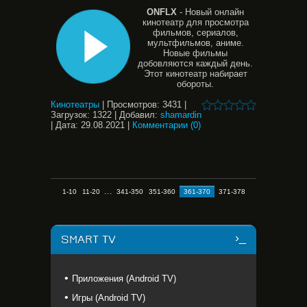
ONFLX
- Новый онлайн
кинотеатр для просмотра
фильмов, сериалов,
мультфильмов, аниме.
Новые фильмы
добовляются каждый день.
Этот кинотеатр набирает
обороты.
Кинотеатры
|
Просмотров:
3431
|
Загрузок:
1322
|
Добавил:
shamardin
|
Дата:
29.08.2021
|
Комментарии (0)
...
1-10
11-20
341-350
351-360
361-370
371-378
SMART TV
Приложения (Android TV)
Игры (Android TV)