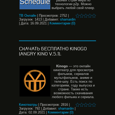
разных стран мира по
технологии p2p. Можно
выбрать любой свой плеер.
ТВ Онлайн
|
Просмотров:
2752
|
Загрузок:
1413
|
Добавил:
shamardin
|
Дата:
16.09.2021
|
Комментарии (0)
СКАЧАТЬ БЕСПЛАТНО KINOGO
(ANGRY KINO V.5.1).
Kinogo
— это онлайн
кинотеатр для просмотра
фильмов, сериалов
мультфильмов, аниме и
теле-шоу. Есть поиск по
категориям, году выпуска и
стране. Также есть
возможность скачивания
любого фильма и сериала.
Кинотеатры
|
Просмотров:
2816
|
Загрузок:
792
|
Добавил:
shamardin
|
Дата:
02.09.2021
|
Комментарии (0)