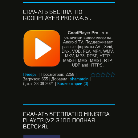
СКАЧАТЬ БЕСПЛАТНО
GOODPLAYER PRO (V.4.5).
GoodPlayer
Pro
- это
отличный видеоплеер на
Android TV. Поддерживает
разные форматы AVI, Xvid,
Divx, VOB, FLV, MP4, WMV,
MKV, MP3, RTSP, HTTP,
MMSH, MMS, MMST, RTP,
UDP and HTTPS.
Плееры
|
Просмотров:
2259
|
Загрузок:
655
|
Добавил:
shamardin
|
Дата:
23.09.2021
|
Комментарии (0)
СКАЧАТЬ БЕСПЛАТНО MINISTRA
PLAYER (V2.3.100 ПОЛНАЯ
ВЕРСИЯ).