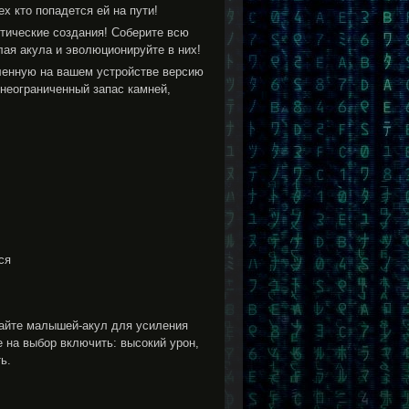
х кто попадется ей на пути!
отические создания! Соберите всю
ая акула и эволюционируйте в них!
вленную на вашем устройстве версию
 неограниченный запас камней,
ся
вайте малышей-акул для усиления
 на выбор включить: высокий урон,
ь.