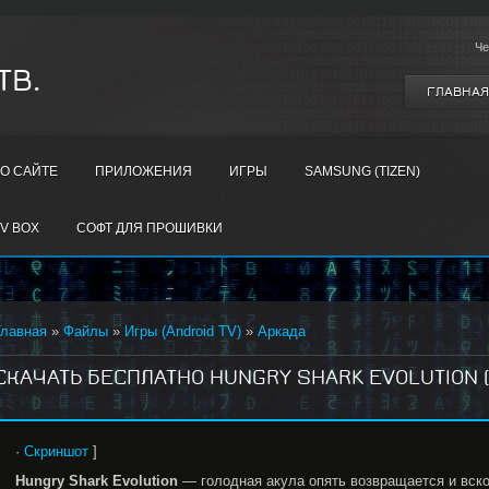
Че
ТВ.
ГЛАВНАЯ
О САЙТЕ
ПРИЛОЖЕНИЯ
ИГРЫ
SAMSUNG (TIZEN)
V BOX
СОФТ ДЛЯ ПРОШИВКИ
Главная
»
Файлы
»
Игры (Android TV)
»
Аркада
СКАЧАТЬ БЕСПЛАТНО HUNGRY SHARK EVOLUTION (V.
·
Скриншот
]
Hungry
Shark
Evolution
— голодная акула опять возвращается и вско