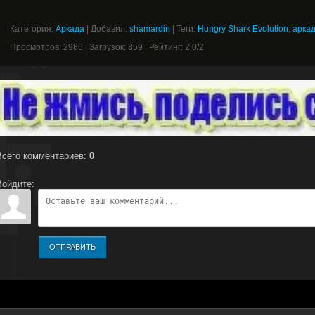
Категория
:
Аркада
|
Добавил
:
shamardin
|
Теги
:
Hungry Shark Evolution
,
арка
Просмотров
:
2986
|
Загрузок
:
859
|
Рейтинг
:
2.0
/
2
Всего комментариев
:
0
Войдите:
ОТПРАВИТЬ