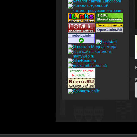
каталог
сайтов
.Ru
No
folloW