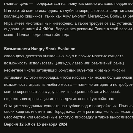
главная цель — продержаться на плаву как можно дольше, поедая все
В игре этой можно исследовать глубины моря, в которых водятся экз
коллекцию хищников, таких как Акула-молот, Мегалодон, Большая бел
Игра имеет многоязычный интерфейс, а также требует от вас устано
андроид не ниже 4.4 KitKat. Версия без рекламы. Также в этой версии
монет. Полная поддержка геймпада.
Возможности Hungry Shark Evolution
около двух десятков уникальных акул и прочих морских существ
возможность использовать цилиндр, лазер или реактивный ранец
несметное число затонувших бонусных объектов и разных миссий
активация золотой лихорадки, чтобы набрать как можно больше очков
возможность играть из любого места — наличие интернета не требует
можно соревноваться с друзьями из социальной сети Facebook.
ещё есть синхронизация игры на других android устройствах.
Отыщите загадочных существ на глубине вод и пожирайте их. Призы
своих хищных инстинктов. Перед началом игры в мод-меню вы можете
бессмертие или бесконечные золотую лихорадку а также выносливост
Версия 12.6.0 от 15 декабря 2024