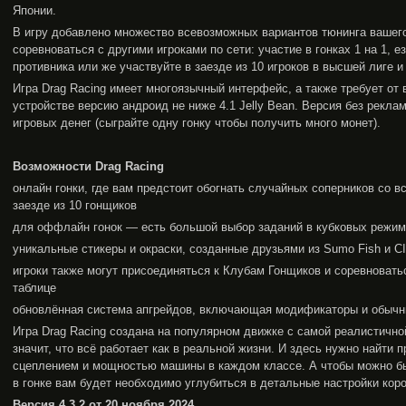
Японии.
В игру добавлено множество всевозможных вариантов тюнинга вашего
соревноваться с другими игроками по сети: участие в гонках 1 на 1, 
противника или же участвуйте в заезде из 10 игроков в высшей лиге 
Игра Drag Racing имеет многоязычный интерфейс, а также требует от
устройстве версию андроид не ниже 4.1 Jelly Bean. Версия без рекл
игровых денег (сыграйте одну гонку чтобы получить много монет).
Возможности Drag Racing
онлайн гонки, где вам предстоит обогнать случайных соперников со в
заезде из 10 гонщиков
для оффлайн гонок — есть большой выбор заданий в кубковых режим
уникальные стикеры и окраски, созданные друзьями из Sumo Fish и CI
игроки также могут присоединяться к Клубам Гонщиков и соревновать
таблице
обновлённая система апгрейдов, включающая модификаторы и обычн
Игра Drag Racing создана на популярном движке с самой реалистичной
значит, что всё работает как в реальной жизни. И здесь нужно найти
сцеплением и мощностью машины в каждом классе. А чтобы можно б
в гонке вам будет необходимо углубиться в детальные настройки кор
Версия 4.3.2 от 20 ноября 2024