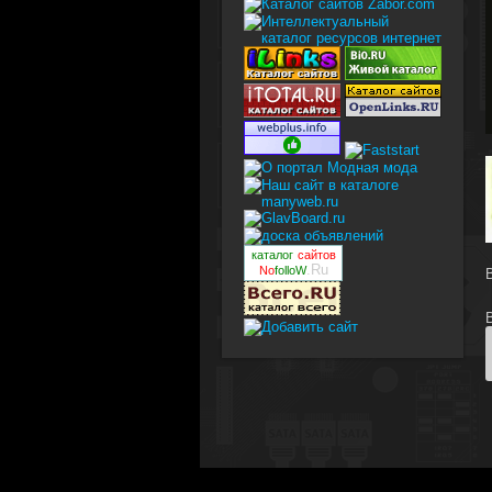
каталог
сайтов
.Ru
No
folloW