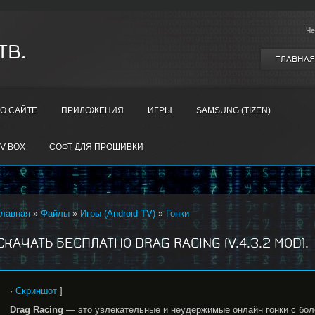
Че
ТВ.
ГЛАВНАЯ
О САЙТЕ
ПРИЛОЖЕНИЯ
ИГРЫ
SAMSUNG (TIZEN)
V BOX
СОФТ ДЛЯ ПРОШИВКИ
Главная
»
Файлы
»
Игры (Android TV)
»
Гонки
СКАЧАТЬ БЕСПЛАТНО DRAG RACING (V.4.3.2 MOD).
·
Скриншот
]
Drag
Racing
— это увлекательные и неудержимые онлайн гонки с боле