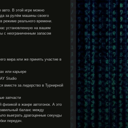
 авто. В этой игре можно
езда за рулём машины своего
и в режиме реального времени.
 вас установленную на вашем
амы с неограниченным запасом
сего мира или же принять участие в
ах или карьере
AY Studio
ся вместе за лидерство в Турнирной
ые запчасти
 физикой в жанре автогонок. А это
 правильный баланс между
ыло выиграть драгоценные секунды
обки передач.