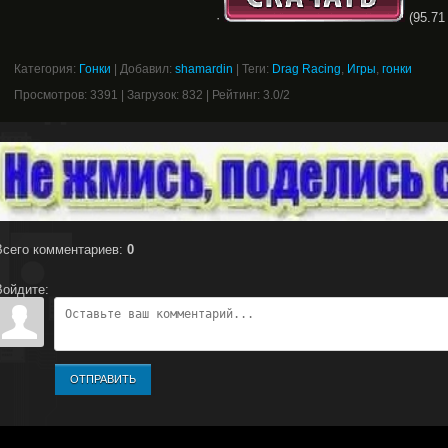
·
(95.71
Категория
:
Гонки
|
Добавил
:
shamardin
|
Теги
:
Drag Racing
,
Игры
,
гонки
Просмотров
:
3391
|
Загрузок
:
832
|
Рейтинг
:
3.0
/
2
Всего комментариев
:
0
Войдите:
ОТПРАВИТЬ