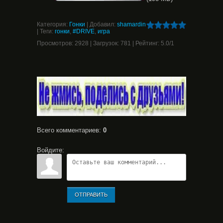
Категория
:
Гонки
|
Добавил
:
shamardin
|
Теги
:
гонки
,
#DRIVE
,
игра
Просмотров
:
2928
|
Загрузок
:
781
|
Рейтинг
:
5.0
/
1
Всего комментариев
:
0
Войдите:
ОТПРАВИТЬ