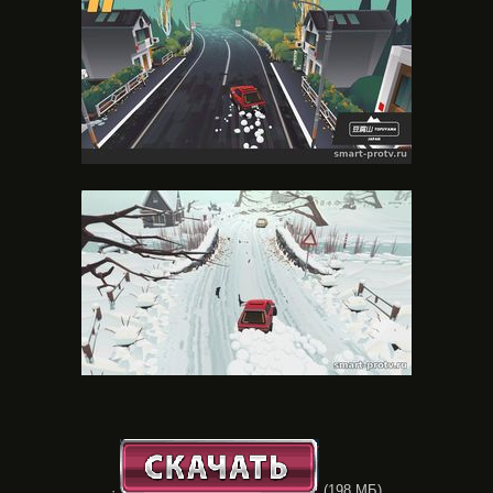
·
(198 МБ)