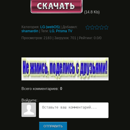
(14.8 Kb)
Категория
:
LG (webOS)
|
Добавил
:
shamardin
|
Теги
:
LG
,
Prisma TV
Просмотров
:
2183
|
Загрузок
:
701
|
Рейтинг
:
0.0
/
0
Всего комментариев
:
0
Войдите:
ОТПРАВИТЬ