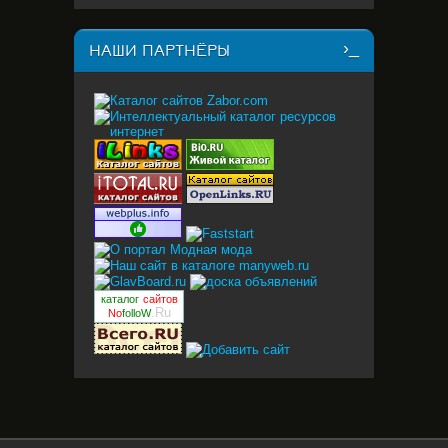
НАШИ ПАРТНЁРЫ
каталог
сайтов
.Ru
No
folloW