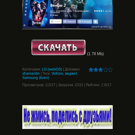
(1.78 Mb)
Категория
:
LG (webOS)
|
Добавил
:
shamardin
|
Теги
:
VoKino
,
виджет
,
Samsung (tizen)
Просмотров
:
11527
|
Загрузок
:
2332
|
Рейтинг
:
2.8
/
17