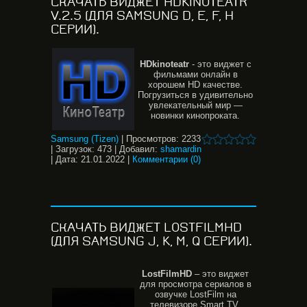
СКАЧАТЬ ВИДЖЕТ HDKINOTEATR
V.2.5 (ДЛЯ SAMSUNG D, E, F, H
СЕРИИ).
HDkinoteatr
- это виджет с
фильмами онлайн в
хорошем HD качестве.
Погрузиться в удивительно
увлекательный мир —
новинки кинопроката.
Samsung (Tizen)
|
Просмотров:
2233
|
Загрузок:
473
|
Добавил:
shamardin
|
Дата:
21.01.2022
|
Комментарии (0)
СКАЧАТЬ ВИДЖЕТ LOSTFILMHD
(ДЛЯ SAMSUNG J, K, M, Q СЕРИИ).
LostFilmHD
– это виджет
для просмотра сериалов в
озвучке LostFilm на
телевизоре Smart TV.