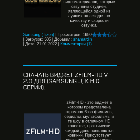
видеоматериалов, которые
озвучены студией,
являющейся одной из
лучших на сегодня по
качеству и скорости
озвучки.
Samsung (Tizen)
|
Просмотров:
1980
|
Загрузок:
505
|
Добавил:
shamardin
|
Дата:
21.01.2022
|
Комментарии (1)
СКАЧАТЬ ВИДЖЕТ ZFILM-HD V
2.0 ДЛЯ (SAMSUNG J, K M,Q
СЕРИИ).
zFilm-HD - это виджет в
котором представлена
огромная база фильмов,
сериалы, мультфильмы и
тв шоу в отличном HD
качестве, практически
каждый день появляются
новинки. Присутствует
папка избранное и поиск