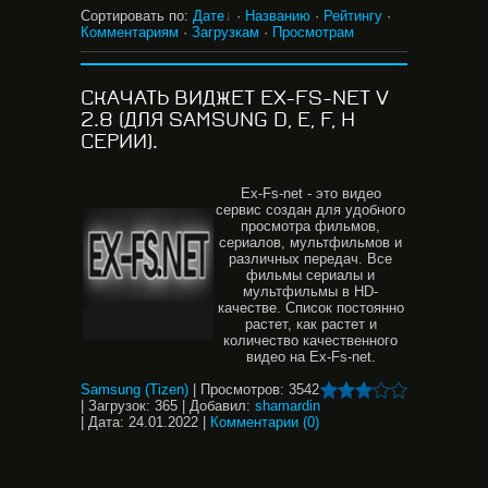
Сортировать по
:
Дате
·
Названию
·
Рейтингу
·
Комментариям
·
Загрузкам
·
Просмотрам
СКАЧАТЬ ВИДЖЕТ EX-FS-NET V
2.8 (ДЛЯ SAMSUNG D, E, F, H
СЕРИИ).
Ex-Fs-net - это видео
сервис создан для удобного
просмотра фильмов,
сериалов, мультфильмов и
различных передач. Все
фильмы сериалы и
мультфильмы в HD-
качестве. Список постоянно
растет, как растет и
количество качественного
видео на Ex-Fs-net.
Samsung (Tizen)
|
Просмотров:
3542
|
Загрузок:
365
|
Добавил:
shamardin
|
Дата:
24.01.2022
|
Комментарии (0)