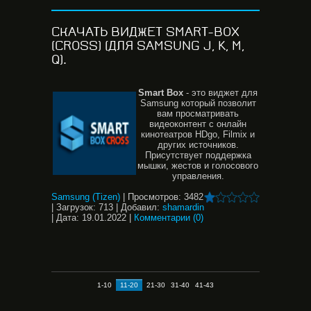
СКАЧАТЬ ВИДЖЕТ SMART-BOX
(CROSS) (ДЛЯ SAMSUNG J, K, M,
Q).
Smart
Box
- это виджет для
Samsung который позволит
вам просматривать
видеоконтент с онлайн
кинотеатров HDgo, Filmix и
других источников.
Присутствует поддержка
мышки, жестов и голосового
управления.
Samsung (Tizen)
|
Просмотров:
3482
|
Загрузок:
713
|
Добавил:
shamardin
|
Дата:
19.01.2022
|
Комментарии (0)
1-10
11-20
21-30
31-40
41-43