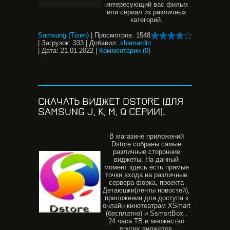
интересующий вас фильм
или сериал из различных
категорий.
Samsung (Tizen)
|
Просмотров:
1548
|
Загрузок:
333
|
Добавил:
shamardin
|
Дата:
21.01.2022
|
Комментарии (0)
СКАЧАТЬ ВИДЖЕТ DSTORE (ДЛЯ
SAMSUNG J, K, M, Q СЕРИИ).
В магазине приложений
Dstore собраны самые
различные сторонние
виджеты. На данный
момент здесь есть прямые
точки входа на различные
сервера форка, проекта
Детаюшки(ленты новостей),
приложения для доступа к
онлайн-кинотеатрам XSmart
(бесплатно) и SsmsrtBox ,
24 часа ТВ и множество
других виджетов.