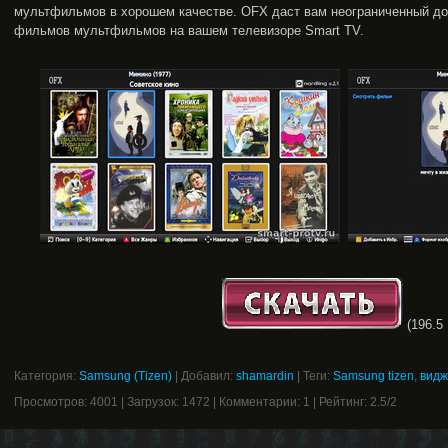
мультфильмов в хорошем качестве. OFX даст вам неограниченный дос
фильмов мультфильмов на вашем телевизоре Smart TV.
(196.5 
Категория
:
Samsung (Tizen)
|
Добавил
:
shamardin
|
Теги
:
Samsung tizen
,
видж
Просмотров
:
4001
|
Загрузок
:
1472
|
Комментарии
:
1
|
Рейтинг
:
2.5
/
2