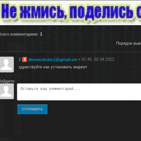
Всего комментариев
:
1
Порядок выв
1
• 01:46, 02.04.2022
dimoncokolov1@gmailcom
здраствуйте как установить виджит
Войдите:
ОТПРАВИТЬ