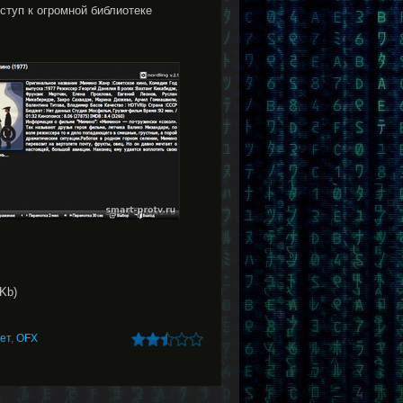
туп к огромной библиотеке
Kb)
ет
,
OFX