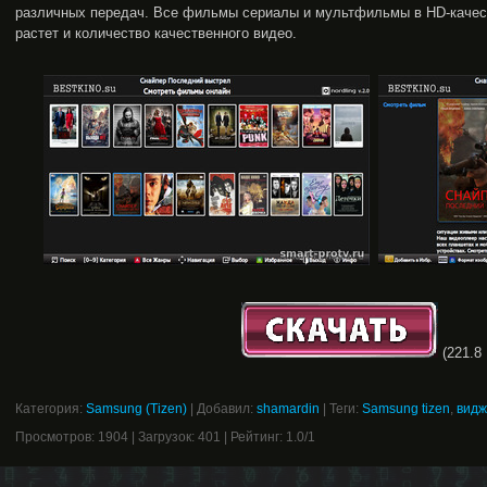
различных передач. Все фильмы сериалы и мультфильмы в HD-качеств
растет и количество качественного видео.
(221.8 
Категория
:
Samsung (Tizen)
|
Добавил
:
shamardin
|
Теги
:
Samsung tizen
,
видж
Просмотров
:
1904
|
Загрузок
:
401
|
Рейтинг
:
1.0
/
1