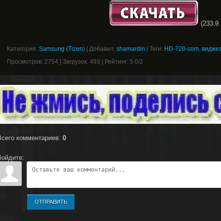
(233.9 
Категория
:
Samsung (Tizen)
|
Добавил
:
shamardin
|
Теги
:
HD-720-com
,
видже
Просмотров
:
2754
|
Загрузок
:
493
|
Рейтинг
:
5.0
/
2
Всего комментариев
:
0
Войдите:
ОТПРАВИТЬ