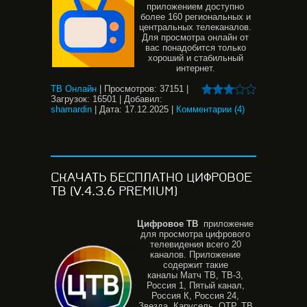
приложением доступно
более 160 региональных и
центральных телеканалов.
Для просмотра онлайн от
вас понадобится только
хороший и стабильный
интернет.
ТВ Онлайн
|
Просмотров:
37151
|
Загрузок:
16501
|
Добавил:
shamardin
|
Дата:
17.12.2025
|
Комментарии (4)
СКАЧАТЬ БЕСПЛАТНО ЦИФРОВОЕ
ТВ (V.4.3.6 PREMIUM)
Цифровое ТВ
приложение
для просмотра цифрового
телевидения всего 20
каналов. Приложение
содержит такие
каналы Матч ТВ, ТВ-3,
Россия 1, Пятый канал,
Россия К, Россия 24,
Звезда, Карусель, ОТР, ТВ