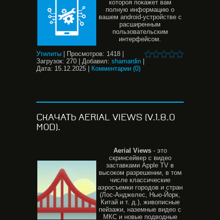
котороя покажет вам
полную информацию о
вашем android-устройстве с
расширенным
пользовательским
интерфейсом.
Утилиты
|
Просмотров:
1418
|
Загрузок:
270
|
Добавил:
shamardin
|
Дата:
15.12.2025
|
Комментарии (0)
СКАЧАТЬ AERIAL VIEWS (V.1.8.0
MOD).
Aerial
Views
- это
скринсейвер с видео
заставками Apple TV в
высоком разрешении, в том
числе классические
аэросъемки городов и стран
(Лос-Анджелес, Нью-Йорк,
Китай и т. д.), живописные
пейзажи, наземные видео с
МКС и новые подводные