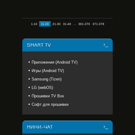
...
1-10
11-20
21-30
31-40
361-370
371-378
SMART TV
Приложения (Android TV)
Игры (Android TV)
Samsung (Tizen)
LG (webOS)
Прошивки TV Box
Софт для прошивки
МИНИ-ЧАТ