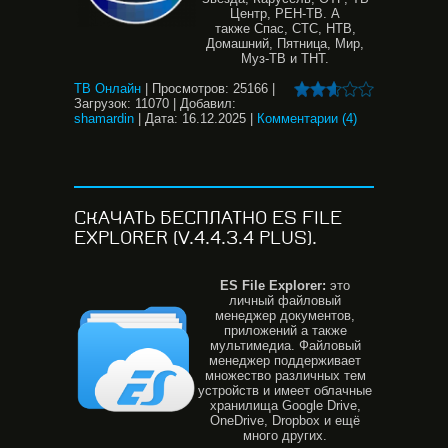
Центр, РЕН-ТВ. А
также Спас, СТС, НТВ,
Домашний, Пятница, Мир,
Муз-ТВ и ТНТ.
ТВ Онлайн
|
Просмотров:
25166
|
Загрузок:
11070
|
Добавил:
shamardin
|
Дата:
16.12.2025
|
Комментарии (4)
СКАЧАТЬ БЕСПЛАТНО ES FILE
EXPLORER (V.4.4.3.4 PLUS).
ES
File
Explorer:
это
личный файловый
менеджер документов,
приложений а также
мультимедиа. Файловый
менеджер поддерживает
множество различных тем
устройств и имеет облачные
хранилища Google Drive,
OneDrive, Dropbox и ещё
много других.