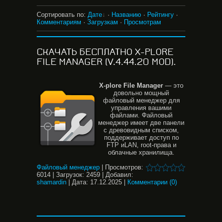
Сортировать по
:
Дате
·
Названию
·
Рейтингу
·
Комментариям
·
Загрузкам
·
Просмотрам
СКАЧАТЬ БЕСПЛАТНО X-PLORE
FILE MANAGER (V.4.44.20 MOD).
X-plore File Manager
— это
довольно мощный
файловый менеджер для
управления вашими
файлами. Файловый
менеджер имеет две панели
с древовидным списком,
поддерживает доступ по
FTP иLAN, root-права и
облачные хранилища.
Файловый менеджер
|
Просмотров:
6014
|
Загрузок:
2459
|
Добавил:
shamardin
|
Дата:
17.12.2025
|
Комментарии (0)