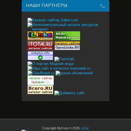
НАШИ ПАРТНЁРЫ
каталог
сайтов
.Ru
No
folloW
Copyright MyCorp © 2026
.
uCoz