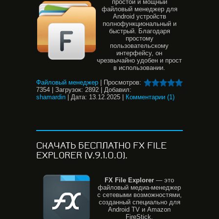
простой и мощный
файловый менеджер для
Android устройств
полнофункциональный и
быстрый. Благодаря
простому
пользовательскому
интерфейсу, он
чрезвычайно удобен и прост
в использовании.
Файловый менеджер
|
Просмотров:
7354
|
Загрузок:
2892
|
Добавил:
shamardin
|
Дата:
13.12.2025
|
Комментарии (1)
СКАЧАТЬ БЕСПЛАТНО FX FILE
EXPLORER (V.9.1.0.0).
FX File Explorer
— это
файловый медиа-менеджер
с сетевыми возможностями,
созданный специально для
Android TV и Amazon
FireStick.