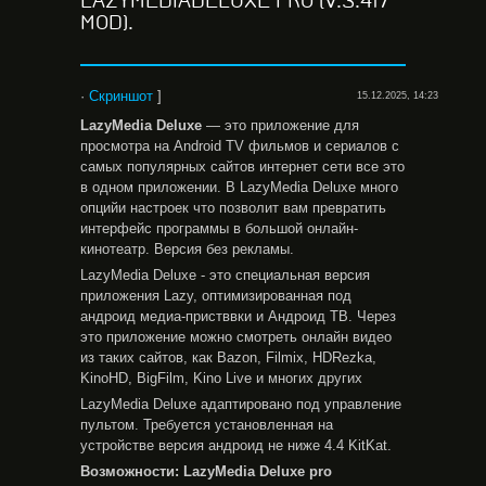
LAZYMEDIADELUXE PRO (V.3.417
MOD).
·
Скриншот
]
15.12.2025, 14:23
LazyMedia
Deluxe
— это приложение для
просмотра на Android TV фильмов и сериалов с
самых популярных сайтов интернет сети все это
в одном приложении. В LazyMedia Deluxe много
опцийи настроек что позволит вам превратить
интерфейс программы в большой онлайн-
кинотеатр. Версия без рекламы.
LazyMedia Deluxe - это специальная версия
приложения Lazy, оптимизированная под
андроид медиа-пристввки и Андроид ТВ. Через
это приложение можно смотреть онлайн видео
из таких сайтов, как Bazon, Filmix, HDRezka,
KinoHD, BigFilm, Kino Live и многих других
LazyMedia Deluxe адаптировано под управление
пультом. Требуется установленная на
устройстве версия андроид не ниже 4.4 KitKat.
Возможности: LazyMedia Deluxe pro