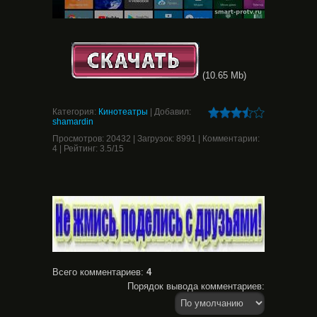
(10.65 Mb)
Категория
:
Кинотеатры
|
Добавил
:
shamardin
Просмотров
:
20432
|
Загрузок
:
8991
|
Комментарии
:
4
|
Рейтинг
:
3.5
/
15
Всего комментариев
:
4
Порядок вывода комментариев: