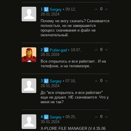
0
1
• 09:12,
Sergey
28.01.2024
Почему не могу скачать? Скачивается
полностью, но не завершается
процесс скачивания и файл не
окончательный.
0
2
• 19:07,
Putler-gad
28.01.2024
Все открылось и все работает.. И на
телефоне, и на телевизоре..
0
3
• 07:16,
Sergey
29.01.2024
До "все открылось и все работает"
еще не дошел. НЕ скачивается. Что у
меня не так?
0
4
• 08:25,
Sergey
30.01.2024
X-PLORE FILE MANAGER (V.4.35.06