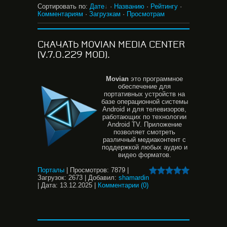
Сортировать по
:
Дате
·
Названию
·
Рейтингу
·
Комментариям
·
Загрузкам
·
Просмотрам
СКАЧАТЬ MОVIAN MEDIA CENTER
(V.7.0.229 MOD).
Movian
это программное
обеспечение для
портативных устройств на
базе операционной системы
Android и для телевизоров,
работающих по технологии
Android TV. Приложение
позволяет смотреть
различный медиаконтент с
поддержкой любых аудио и
видео форматов.
Порталы
|
Просмотров:
7879
|
Загрузок:
2673
|
Добавил:
shamardin
|
Дата:
13.12.2025
|
Комментарии (0)