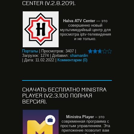
CENTER (V.2.8.209).
Halva
ATV
Center
— это
совершенно новый
мультимедийный центр для
просмотра iptv-телевидения
и не только.
Порталы
|
Просмотров:
3407
|
Загрузок:
1274
|
Добавил:
shamardin
|
Дата:
11.02.2022
|
Комментарии (0)
СКАЧАТЬ БЕСПЛАТНО MINISTRA
PLAYER (V2.3.100 ПОЛНАЯ
ВЕРСИЯ).
Ministra
Player
– это
современная программа с
простым управлением. Эта
приложение позволит вам