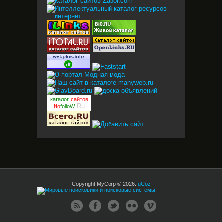
каталог
сайтов
.Ru
No
folloW
Copyright MyCorp © 2026
.
uCoz