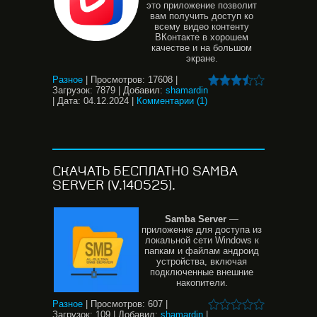
это приложение позволит
вам получить доступ ко
всему видео контенту
ВКонтакте в хорошем
качестве и на большом
экране.
Разное
|
Просмотров:
17608
|
Загрузок:
7879
|
Добавил:
shamardin
|
Дата:
04.12.2024
|
Комментарии (1)
СКАЧАТЬ БЕСПЛАТНО SAMBA
SERVER (V.140525).
Samba
Server
—
приложение для доступа из
локальной сети Windows к
папкам и файлам андроид
устройства, включая
подключенные внешние
накопители.
Разное
|
Просмотров:
607
|
Загрузок:
109
|
Добавил:
shamardin
|