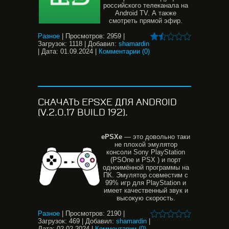
российского телеканала на
Android TV. А также
смотреть прямой эфир.
Разное
|
Просмотров:
2959
|
Загрузок:
1118
|
Добавил:
shamardin
|
Дата:
01.09.2024
|
Комментарии (0)
СКАЧАТЬ EPSXE ДЛЯ ANDROID
(V.2.0.17 BUILD 192).
ePSXe
— это довольно таки
не плохой эмулятор
консоли Sony PlayStation
(PSOne и PSX ) и порт
одноимённой программы на
ПК. Эмулятор совместим с
99% игр для PlayStation и
имеет качественный звук и
высокую скорость.
Разное
|
Просмотров:
2190
|
Загрузок:
469
|
Добавил:
shamardin
|
Дата:
02.02.2024
|
Комментарии (0)