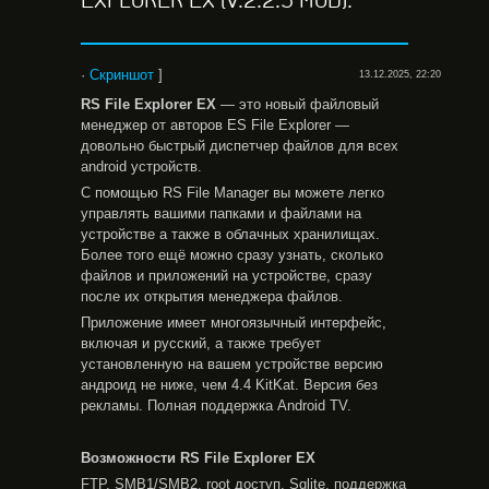
EXPLORER EX (V.2.2.5 MOD).
·
Скриншот
]
13.12.2025, 22:20
RS File Explorer EX
— это новый файловый
менеджер от авторов ES File Explorer —
довольно быстрый диспетчер файлов для всех
android устройств.
С помощью RS File Manager вы можете легко
управлять вашими папками и файлами на
устройстве а также в облачных хранилищах.
Более того ещё можно сразу узнать, сколько
файлов и приложений на устройстве, сразу
после их открытия менеджера файлов.
Приложение имеет многоязычный интерфейс,
включая и русский, а также требует
установленную на вашем устройстве версию
андроид не ниже, чем 4.4 KitKat. Версия без
рекламы. Полная поддержка Android TV.
Возможности RS File Explorer EX
FTP, SMB1/SMB2, root доступ, Sqlite, поддержка