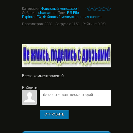
Категория
:
Файловый менеджер
|
Добавил
:
shamardin
|
Теги
:
RS File
Explorer EX
,
Файловый менеджер
,
приложения
Просмотров
:
3381
|
Загрузок
:
1151
|
Рейтинг
:
0.0
/
0
Всего комментариев
:
0
Войдите:
ОТПРАВИТЬ