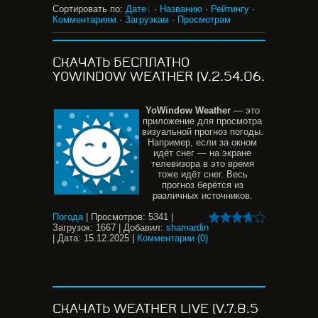
Сортировать по
:
Дате
·
Названию
·
Рейтингу
·
Комментариям
·
Загрузкам
·
Просмотрам
СКАЧАТЬ БЕСПЛАТНО
YOWINDOW WEATHER (V.2.54.06.
YoWindow
Weather
— это
приложение для просмотра
визуальной прогноз погоды.
Например, если за окном
идёт снег — на экране
телевизора в это время
тоже идёт снег. Весь
прогноз берётся из
различных источников.
Погода
|
Просмотров:
5341
|
Загрузок:
1667
|
Добавил:
shamardin
|
Дата:
15.12.2025
|
Комментарии (0)
СКАЧАТЬ WEATHER LIVE (V.7.8.5