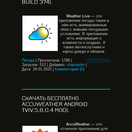
BUILD 374).
Weather
Live
— это
приложение погоды также в
нём есть анимированные
обои с живыми погодными
условиями. В приложении
есть информация о
влажности и осадках. А
также метеоспутники и
карты дождя и облаков.
Погода
|
Просмотров:
1798
|
Загрузок:
512
|
Добавил:
shamardin
|
Дата:
29.01.2025
|
Комментарии (0)
СКАЧАТЬ БЕСПЛАТНО
ACCUWEATHER ANDROID
TV(V.5.8.0.4 MOD).
AccuWeather
— это
отличное приложение для