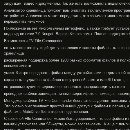
загрузкам, видео и документам. Так же есть возможность подключения
Анализатор хранилища поможет вам очистить захламлённое простран
устройстве. Анализатор может определить, что занимает много места
переместить ненужное.
Приложение имеет многоязычный интерфейс, а также требует устано
андроид не ниже 7.0 Nougat. Версия без рекламы. Полная поддержка A
Возможности TV File Commander
есть множество функций для управления и защиты файлов: для скры
хранилища
расширенная поддержка более 1200 разных форматов файлов и полно
совместимости
умеет быстро передавать файлы между устройствами по домашней се
корзина для удалённых файлов с внутренней памяти или SD-карты, 
встроенные аудио и видеоплеер позволяют воспроизводить контент
проводник файлов защищает личные видео ифото с помощью пароля,
Менеджер файлов TV File Commander бесплатно выделяет пользовате
Это облако обеспечивает простой общий доступ к файлам и папкам, а
файлам в MobiDrive без интернет-подключения.
С корзиной FIle Commander можно быть уверенным, что все файлы и 
памяти устройства или SD-карты, можно восстановить. А ещё с пом
превратить несовместимые аудио- и видеофайлы в популярные формат