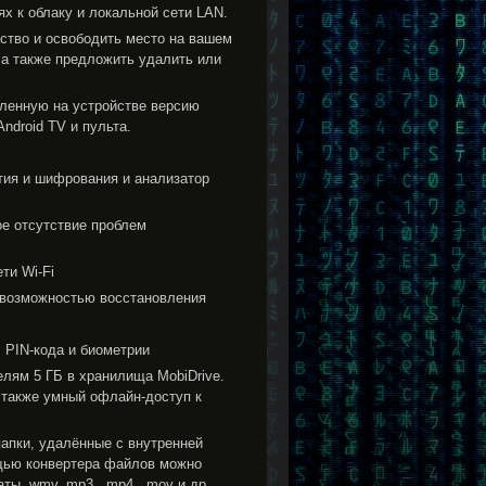
х к облаку и локальной сети LAN.
ство и освободить место на вашем
 а также предложить удалить или
вленную на устройстве версию
ndroid TV и пульта.
тия и шифрования и анализатор
е отсутствие проблем
ти Wi-Fi
с возможностью восстановления
 PIN-кода и биометрии
лям 5 ГБ в хранилища MobiDrive.
 также умный офлайн-доступ к
папки, удалённые с внутренней
ощью конвертера файлов можно
ы .wmv, mp3, .mp4, .mov и др.