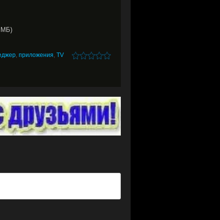
 МБ)
еджер
,
приложения
,
TV