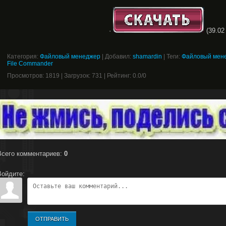
·
(39.02
Категория
:
Файловый менеджер
|
Добавил
:
shamardin
|
Теги
:
Файловый мен
File Commander
Просмотров
:
1819
|
Загрузок
:
731
|
Рейтинг
:
0.0
/
0
Всего комментариев
:
0
Войдите:
ОТПРАВИТЬ