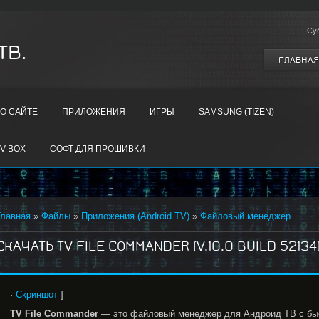
Су
ТВ.
ГЛАВНАЯ
О САЙТЕ
ПРИЛОЖЕНИЯ
ИГРЫ
SAMSUNG (TIZEN)
V BOX
СОФТ ДЛЯ ПРОШИВКИ
Главная
»
Файлы
»
Приложения (Android TV)
»
Файловый менеджер
СКАЧАТЬ TV FILE COMMANDER (V.10.0 BUILD 52134)
·
Скриншот
]
TV File Commander
— это файловый менеджер для Андроид ТВ с быс