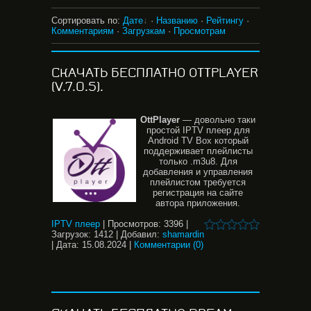
Сортировать по
:
Дате
·
Названию
·
Рейтингу
·
Комментариям
·
Загрузкам
·
Просмотрам
СКАЧАТЬ БЕСПЛАТНО OTTPLAYER
(V.7.0.5).
OttPlayer
— довольно таки
простой IPTV плеер для
Android TV Box который
поддерживает плейлисты
только .m3u8. Для
добавления и управления
плейлистом требуется
регистрация на сайте
автора приложения.
IPTV плеер
|
Просмотров:
3396
|
Загрузок:
1412
|
Добавил:
shamardin
|
Дата:
15.08.2024
|
Комментарии (0)