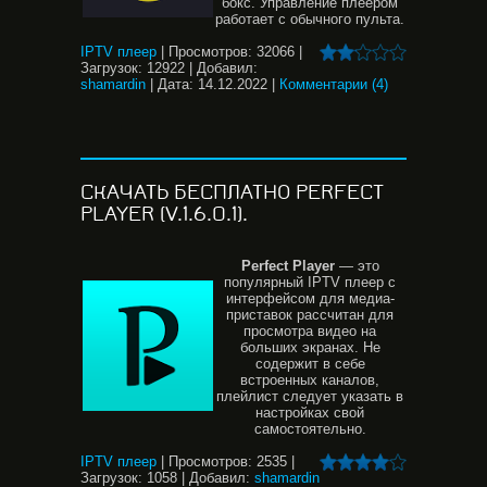
бокс. Управление плеером
работает с обычного пульта.
IPTV плеер
|
Просмотров:
32066
|
Загрузок:
12922
|
Добавил:
shamardin
|
Дата:
14.12.2022
|
Комментарии (4)
СКАЧАТЬ БЕСПЛАТНО PERFECT
PLAYER (V.1.6.0.1).
Perfect
Player
— это
популярный IPTV плеер с
интерфейсом для медиа-
приставок рассчитан для
просмотра видео на
больших экранах. Не
содержит в себе
встроенных каналов,
плейлист следует указать в
настройках свой
самостоятельно.
IPTV плеер
|
Просмотров:
2535
|
Загрузок:
1058
|
Добавил:
shamardin