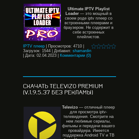
Ultimate
IPTV
Playlist
Loader
— это мощный в
своем роде iptv плеер со
встроенными плеерами и
браузером. Не содержит в
себе встроенных
плейлистов.
IPTV плеер
|
Просмотров:
4710
|
Загрузок:
1544
|
Добавил:
shamardin
|
Дата:
02.04.2023
|
Комментарии (0)
СКАЧАТЬ TELEVIZO PREMIUM
(V.1.9.5.37 БЕЗ РЕКЛАМЫ)
Televizo
— отличный плеер
для просмотра iptv-
телевидения. Смотрите на
нем любимые сериалы,
фильмы и передачи вашего
провайдера. Имеется
поддержка Android TV и ТВ