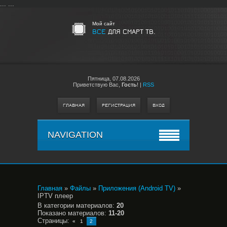
...
...
Мой сайт
ВСЕ
ДЛЯ СМАРТ ТВ.
Пятница,
07.08.2026
Приветствую Вас
,
Гость
!
|
RSS
ГЛАВНАЯ
РЕГИСТРАЦИЯ
ВХОД
NAVIGATION
Главная
»
Файлы
»
Приложения (Android TV)
»
IPTV плеер
В категории материалов
:
20
Показано материалов
:
11-20
Страницы
:
«
1
2