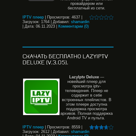
провайдером или
бесплатный из сети.
IPTV плеер
|
Просмотров:
4637
|
Загрузок:
1764
|
Добавил:
shamardin
|
Дата:
06.11.2023
|
Комментарии (0)
СКАЧАТЬ БЕСПЛАТНО LAZYIPTV
DELUXE (V.3.05).
LazyIptv Deluxe
—
новейший плеер для
просмотра iptv-
телевидения. Плеер не
содержит в себе
встроенных плейлистов. В
этом плеере доступна
поддержка просмотра
архивов. Полная поддержка
Android TV и пульта.
IPTV плеер
|
Просмотров:
8559
|
Загрузок:
2612
|
Добавил:
shamardin