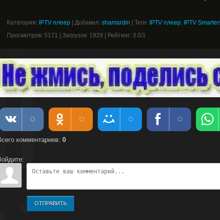
Категория
:
IPTV плеер
|
Добавил
:
shamardin
|
Теги
:
IPTV плеер
,
IPTV Smarter
Просмотров
:
5171
|
Загрузок
:
1929
|
Рейтинг
:
3.0
/
1
Всего комментариев
:
0
Войдите:
ОТПРАВИТЬ