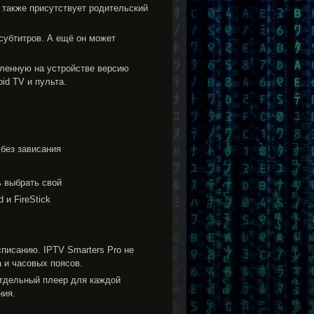
 также присутствует родительский
субтитров. А ещё он может
вленную на устройстве версию
id TV и пульта.
 без зависания
ь выбрать свой
 и FireStick
списанию. IРTV Smarters Pro не
 и часовых поясов.
отдельный плеер для каждой
ния.