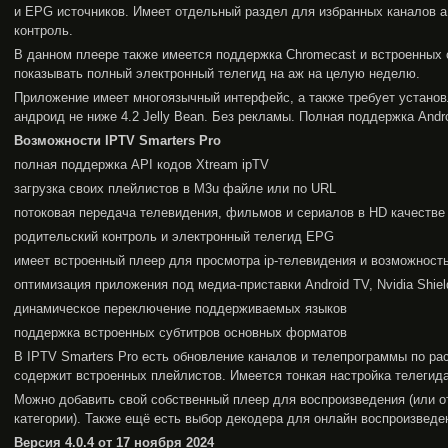
и EPG источников. Имеет отдельный раздел для избранных каналов а
контроль.
В данном плеере также имеется поддержка Chromecast и встроенных 
показывать полный электронный телегид на аж на целую неделю.
Приложение имеет многоязычный интерфейс, а также требует устано
андроид не ниже 4.2 Jelly Bean. Без рекламы. Полная поддержка Andro
Возможности
IPTV
Smarters
Pro
полная поддержка API кодов Xtream ipTV
загрузка своих плейлистов в M3u файле или по URL
потоковая передача телевидения, фильмов и сериалов в HD качестве
родительский контроль и электронный телегид EPG
имеет встроенный плеер для просмотра ip-телевидения и возможност
оптимизация приложения под медиа-приставки Android TV, Nvidia Shield
динамическое переключение поддерживаемых языков
поддержка встроенных субтитров основных форматов
В IРTV Smarters Pro есть обновление каналов и телепрограммы по ра
содержит встроенных плейлистов. Имеется тонкая настройка телегида
Можно добавить свой собственный плеер для воспроизведения (или 
категории). Также ещё есть выбор декодера для онлайн воспроизведе
Версия 4.0.4 от 17 ноября 2024