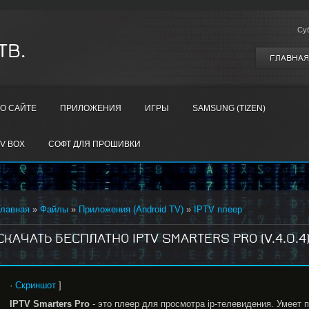
Су
ТВ.
ГЛАВНАЯ
О САЙТЕ
ПРИЛОЖЕНИЯ
ИГРЫ
SAMSUNG (TIZEN)
V BOX
СОФТ ДЛЯ ПРОШИВКИ
Главная
»
Файлы
»
Приложения (Android TV)
»
IPTV плеер
СКАЧАТЬ БЕСПЛАТНО IPTV SMARTERS PRO (V.4.0.4)
·
Скриншот
]
IPTV
Smarters
Pro
- это плеер для просмотра ip-телевидения. Умеет