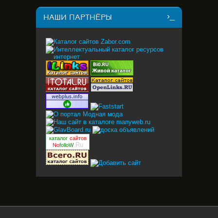
НАШИ ПАРТНЁРЫ
каталог
сайтов
.Ru
No
folloW