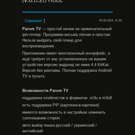
(V.6.0.20 MOD).
·
Скриншот
]
05.09.2024, 21:50
Parom
TV
— простой ничем не примечательный
iptv-плеер. Программа весьма лёгкая и простая.
Нельзя выбрать свой плеер для
воспроизведения .
Приложение имеет многоязычный интерфейс, а
ещё требует от вас установленную на вашем
устройстве версию андроид не ниже 4.4 KitKat.
Версия без рекламы. Полная поддержка Android
TV и пульта.
Возможности
Parom
TV
поддержка плейлистов в форматах .m3u и m3u8
есть поддержка PiP (картинка-в-картинке)
имеется возможность в настройках изменить
соотношение сторон
авто выбор языка русский / украинский /
английский