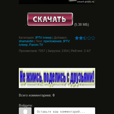
·
(5.38 МБ)
Категория
:
IPTV плеер
|
Добавил
:
shamardin
|
Теги
:
приложения
,
IPTV
плеер
,
Parom TV
Просмотров
:
7057
|
Загрузок
:
2354
|
Рейтинг
:
2.4
/
7
Всего комментариев
:
0
Войдите: