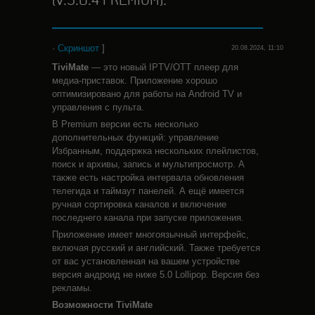
(V.5.0.4 PREMIUM).
·
Скриншот
]
20.08.2024, 11:10
TiviMate
— это новый IPTV/OTT плеер для
медиа-приставок. Приложение хорошо
оптимизировано для работы на Android TV и
управления с пульта.
В Premium версии есть несколько
дополнительных функций: управление
Избранным, поддержка нескольких плейлистов,
поиск и архивы, запись и мультипросмотр. А
также есть настройка интервала обновления
телегида и таймаут панелей. А ещё имеется
ручная сортировка каналов и включение
последнего канала при запуске приложения.
Приложение имеет многоязычный интерфейс,
включая русский и английский. Также требуется
от вас установленная на вашем устройстве
версия андроид не ниже 5.0 Lollipop. Версия без
рекламы.
Возможности
TiviMate