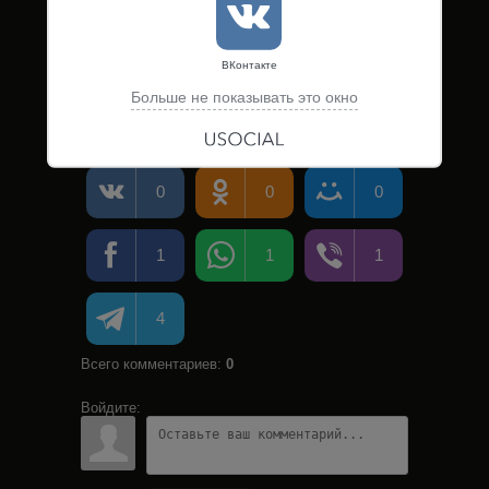
ВКонтакте
Больше не показывать это окно
0
0
0
1
1
1
4
Всего комментариев
:
0
Войдите: