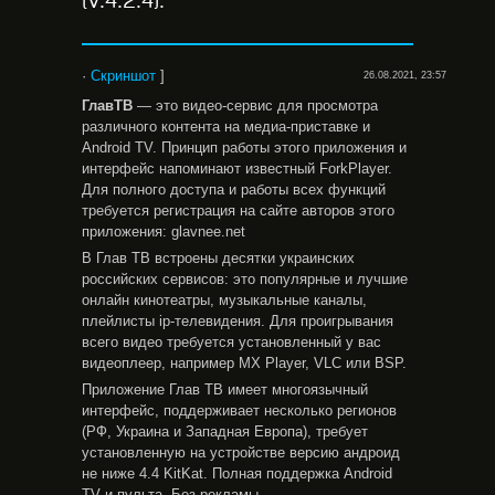
(V.4.2.4).
·
Скриншот
]
26.08.2021, 23:57
ГлавТВ
— это видео-сервис для просмотра
различного контента на медиа-приставке и
Android TV. Принцип работы этого приложения и
интерфейс напоминают известный ForkPlayer.
Для полного доступа и работы всех функций
требуется регистрация на сайте авторов этого
приложения: glavnee.net
В Глав ТВ встроены десятки украинских
российских сервисов: это популярные и лучшие
онлайн кинотеатры, музыкальные каналы,
плейлисты ip-телевидения. Для проигрывания
всего видео требуется установленный у вас
видеоплеер, например MX Player, VLC или BSP.
Приложение Глав ТВ имеет многоязычный
интерфейс, поддерживает несколько регионов
(РФ, Украина и Западная Европа), требует
установленную на устройстве версию андроид
не ниже 4.4 KitKat. Полная поддержка Android
TV и пульта. Без рекламы.