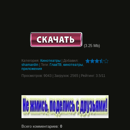
(3.25 Mb)
Категория
:
Кинотеатры
|
Добавил
:
shamardin
|
Теги
:
ГлавТВ
,
кинотеатры
,
приложения
Просмотров
:
9043
|
Загрузок
:
2565
|
Рейтинг
:
3.5
/
11
Всего комментариев
:
0