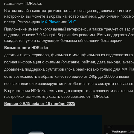
названием HDRezka.
В этом онлайн-кинотеатре имеется авторизация под своим логином и п
настройках вы можете выбрать качество картинки. Для онлайн просм
плеер. Рекомендую
MX Player
или
VLC
.
Приложение имеет многоязычный интерфейс, а также требует от вас 
андроид не ниже 7.0 Nougat. Версия без рекламы. Есть поддержка An
ожидаются уже в следующем большом обновлении бета-версии.
Возможности
HDRezka
десятки тысяч сериалов, фильмов и мультфильмов из видеохостинга
полная информация о фильме (описание, рейтинг, дата выхода, актёры
добавлена поддержка субтитров (пока реализовано только для MX Pla
есть возможность выбрать качество видео от 240p до 1080p и выше
все закладки синхронизируются и отображаются с аккаунта пользоват
В приложении HDRezka есть вход в аккаунт с сохранением состояния
настройках вы можете указать своё зеркало от HDRezka.
Версия 0.9.15 beta от 16 ноября 2025