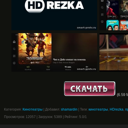
(6.59 
Категория
:
Кинотеатры
|
Добавил
:
shamardin
|
Теги
:
кинотеатры
,
HDrezka
,
п
Просмотров
:
12057
|
Загрузок
:
5389
|
Рейтинг
:
5.0
/
1