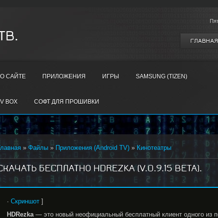
Пя
ТВ.
ГЛАВНАЯ
О САЙТЕ
ПРИЛОЖЕНИЯ
ИГРЫ
SAMSUNG (TIZEN)
V BOX
СОФТ ДЛЯ ПРОШИВКИ
Главная
»
Файлы
»
Приложения (Android TV)
»
Кинотеатры
СКАЧАТЬ БЕСПЛАТНО HDREZKA (V.0.9.15 BETA).
·
Скриншот
]
HDRezka
— это новый неофициальный бесплатный клиент одного из п