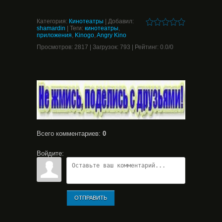
Категория
:
Кинотеатры
|
Добавил
:
shamardin
|
Теги
:
кинотеатры
,
приложения
,
Kinogo
,
Angry Kino
Просмотров
:
2817
|
Загрузок
:
793
|
Рейтинг
:
0.0
/
0
Всего комментариев
:
0
Войдите:
ОТПРАВИТЬ