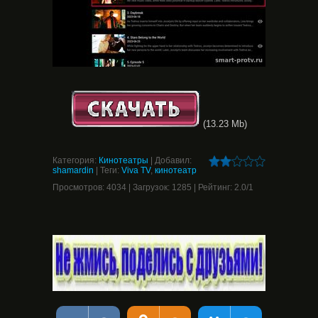
(13.23 Mb)
Категория
:
Кинотеатры
|
Добавил
:
shamardin
|
Теги
:
Viva TV
,
кинотеатр
Просмотров
:
4034
|
Загрузок
:
1285
|
Рейтинг
:
2.0
/
1