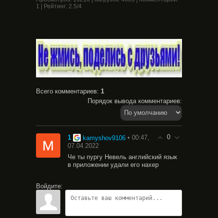
1
|
Рейтинг
:
2.5
/
4
Всего комментариев
:
1
Порядок вывода комментариев:
0
1
• 00:47,
kamyshov9106
07.04.2022
Че ты пургу Невель английский язык
в приложении удали его нахер
Войдите: