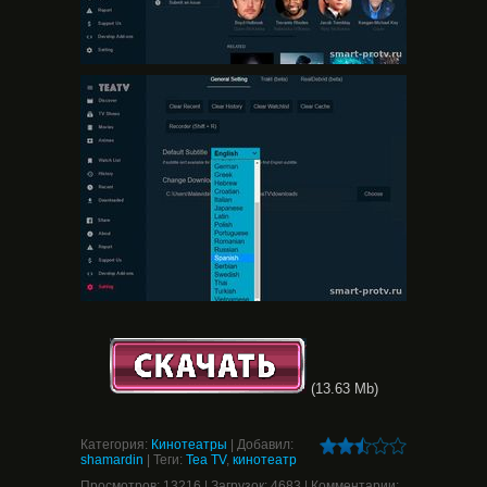
(13.63 Mb)
Категория
:
Кинотеатры
|
Добавил
:
shamardin
|
Теги
:
Tea TV
,
кинотеатр
Просмотров
:
13216
|
Загрузок
:
4683
|
Комментарии
: