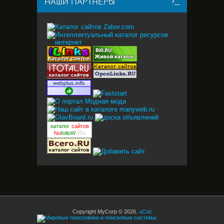
НАШИ ПАРТНЁРЫ
каталог
сайтов
.Ru
No
folloW
Copyright MyCorp © 2026
.
uCoz