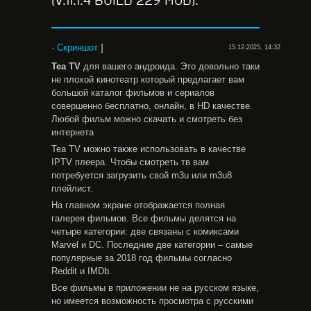
(V.11.1.4 BUILD 229 MOD).
·
Скриншот
]
15.12.2025, 14:32
Tea
TV
для вашего андроида. Это довольно таки
не плохой кинотеатр который предлагает вам
большой каталог фильмов и сериалов
совершенно бесплатно, онлайн, в HD качестве.
Любой фильм можно скачать и смотреть без
интернета
Tea TV можно также использовать в качестве
IPTV плеера. Чтобы смотреть тв вам
потребуется загрузить свой m3u или m3u8
плейлист.
На главном экране отображается полная
галерея фильмов. Все фильмы делятся на
четыре категории: две связаны с комиксами
Marvel и DC. Последние две категории – самые
популярные за 2018 год фильмы согласно
Reddit и IMDb.
Все фильмы в приложении не на русском языке,
но имеется возможность просмотра с русскими