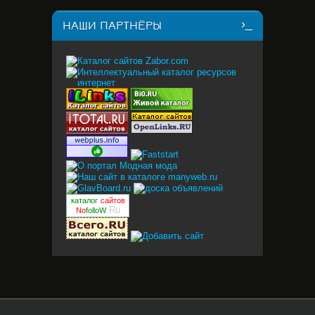
НАШИ ПАРТНЁРЫ
каталог
сайтов
.Ru
No
folloW