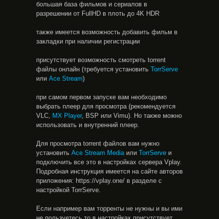
большая база фильмов и сериалов в
разрешении от FullHD в плоть до 4K HDR
также имеется возможность добавить фильм в
закладки при наличии регистрации
присутствует возможность смотреть torrent
файлы онлайн (требуется установить
TorrServe
или
Ace Stream
)
при самом первом запуске вам необходимо
выбрать плеер для просмотра (рекомендуется
VLC,
MX Player
, BSP или Vimu). Но также можно
использовать и внутренний плеер.
Для просмотра torrent файлов вам нужно
установить
Ace Stream Media
или
TorrServe
и
подключить все это в настройках сервера Vplay.
Подробная инструкция имеется на сайте авторов
приложения: https://vplay.one/ в разделе с
настройкой TorrServe.
Если например вам торренты не нужны и вы ими
не пользуетесь то в настройках присутствует