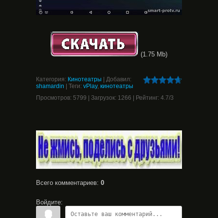
(1.75 Mb)
Категория
:
Кинотеатры
|
Добавил
:
shamardin
|
Теги
:
vPlay
,
кинотеатры
Просмотров
:
5799
|
Загрузок
:
1266
|
Рейтинг
:
4.7
/
3
Всего комментариев
:
0
Войдите: