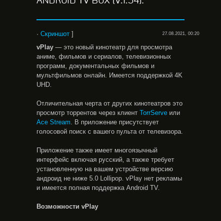
ANDROID TV BOX (V.1.54).
·
Скриншот
]
27.08.2021, 00:20
vPlay
— это новый кинотеатр для просмотра
аниме, фильмов и сериалов, телевизионных
программ, документальных фильмов и
мультфильмов онлайн. Имеется поддержкой 4K
UHD.
Отличительная черта от других кинотеатров это
просмотр торрентов через клиент
TorrServe
или
Ace Stream
. В приложение присутствует
голосовой поиск с вашего пульта от телевизора.
Приложение также имеет многоязычный
интерфейс включая русский, а также требует
установленную на вашем устройстве версию
андроид не ниже 5.0 Lollipop. vPlay нет рекламы
и имеется полная поддержка Android TV.
Возможности vPlay