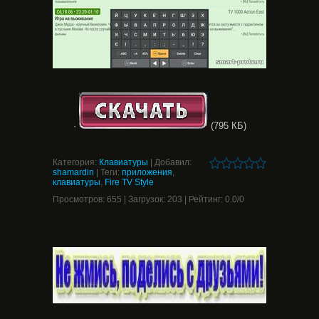
·
(795 КБ)
Категория
:
Клавиатуры
|
Добавил
:
shamardin
|
Теги
:
приложения
,
клавиатуры
,
Fire TV Style
Просмотров
:
655
|
Загрузок
:
203
|
Рейтинг
:
0.0
/
0