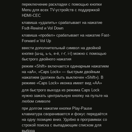
переключение раскладки с помощью кнопки
Menu для всех TV-устройств с поддержкой
HDMI-CEC
клавиша «удалить» срабатывает на нажатие
Fsdt-Rewind и Vol Down
клавиша «пробел» срабатывает на нажатие Fast-
Forward и Vol Up
ввести дополнительный символ на двойной
кнопке (ш-щ, ь-ъ, е-ё, г-ґ, і-ї) можно с помощью
быстрого двойного нажатия
режим «Shift» включается одинарным нажатием
на «аА», «Caps Lock» — быстрым двойным
нажатием (должен быть выключен «Shift»). В
режиме «Caps Lock» иконка имеет вид «АА»
для быстрого выхода из режима Caps Lock
нужно зажать центральную кнопку на пульте на
любом символе
при долгом нажатии кнопки Play-Pause
клавиатура сворачивается и фокус передаётся
на одну позицию вниз. Удобно в программах со
строкой поиска с выпадающим списком для
выбора