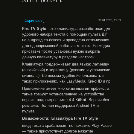
STYLE (V.0.2E).
·
Скриншот
]
30.01.2025, 15:33
Fire TV Style
- это клавиатура разработаная для
удобного набора текста с помощью пульта ДУ
на андроид тв-боксах и проведена оптимизация
для одновременной работы с мышью. На медиа-
приставке после установки нужно выбрать
данную клавиатуру в разделе настроек.
Клавиатура поддерживает два языка: латиницу
(английский) и кириллицу (русские и украинские
символы). Её весьма удобно использовать в
таких приложениях, как LazyMedia, КиноHD и пр.
Приложение имеет многоязычный интерфейс, а
также требует установленную на устройстве
версию андроид не ниже 4.4 KitKat. Версия без
рекламы. Полная поддержка Android TV и
пульта.
Возможности: Клавиатура Fire TV Style
ввод текста срабатывает по нажатию Play-Pause
— также присутствует долгое нажатие