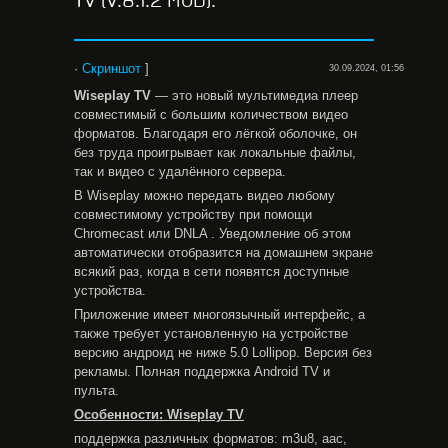
TV (V.8.1.2 MOD).
·
Скриншот
]
30.09.2024, 01:56
Wiseplay
TV
— это новый мультимедиа плеер
совместимый с большим количеством видео
форматов. Благодаря его лёгкой оболочке, он
без труда проигрывает как локальные файлы,
так и видео с удалённого сервера.
В Wiseplay можно передать видео любому
совместимому устройству при помощи
Chromecast или DNLA . Уведомление об этом
автоматически отобразится на домашнем экране
всякий раз, когда в сети появятся доступные
устройства.
Приложение имеет многоязычный интерфейс, а
также требует установленную на устройстве
версию андроид не ниже 5.0 Lollipop. Версия без
рекламы. Полная поддержка Android TV и
пульта.
Особенности: Wiseplay TV
поддержка различных форматов: m3u8, aac,