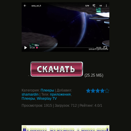
·
(25.25 МБ)
Категория
:
Плееры
|
Добавил
:
shamardin
|
Теги
:
приложения
,
Плееры
,
Wiseplay TV
Просмотров
:
1915
|
Загрузок
:
712
|
Рейтинг
:
4.0
/
1