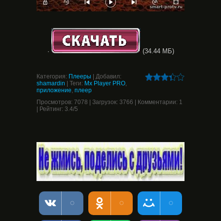
·
(34.44 МБ)
Категория
:
Плееры
|
Добавил
:
shamardin
|
Теги
:
Mx Player PRO
,
приложение
,
плеер
Просмотров
:
7078
|
Загрузок
:
3766
|
Комментарии
:
1
|
Рейтинг
:
3.4
/
5