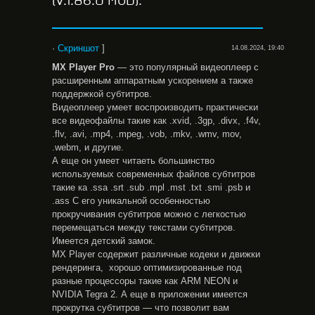
(V.1.86.0 MOD).
·
Скриншот
]
14.08.2024, 19:40
MX Player Pro
— это популярный видеоплеер с
расширенным аппаратным ускорением а также
поддержкой субтитров.
Видеоплеер умеет воспроизводить практически
все видеофайлы такие как .xvid, .3gp, .divx, .f4v,
.flv, .avi, .mp4, .mpeg, .vob, .mkv, .wmv, mov,
.webm, и другие.
А еще он умеет читаеть большинство
используемых современных файлов субтитров
такие ка .ssa .srt .sub .mpl .mst .txt .smi .psb и
.ass С его уникальной особенностью
прокручивания субтитров можно с легкостью
перемещаться между текстами субтитров.
Имеется детский замок.
MX Player содержит различные кодеки и движки
рендеринга, хорошо оптимизированные под
разные процессоры такие как ARM NEON и
NVIDIA Tegra 2. А еще в приложении имеется
прокрутка субтитров — что позволит вам