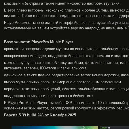
красивый и быстрый а также имеет множество настроек звучания.
В этот плеер встроены несколько плагинов и более 20 тем, имеются
виджеты. Также в плеере есть поддержка голосового поиска и поддерж
PlayerPro имеет многоязычный интерфейс, включая русский и украинск
установленную на вашем устройстве версию андроид не ниже, чем 4.3
Возможности: PlayerPro Music Player
просмотр и воспроизведение музыки по исполнителю, альбомам, папк
воспроизведение видео, поддержка большинства форматов и кодеков
можно в ручную настроить обложку альбома, фото исполнителя, илл
интернета, галереи, ID3-тегов и папки альбома
одиночное а также полное редактирование тегов: номер дорожки, наз
выбор музыкальных папок, таймер сна с постепенным затуханием
передача текстовых сообщений, обложек альбома/исполнителя в соц
поддержка гарнитуры и поиск треков в библиотеке
В PlayerPro Music Player включён DSP-плагин: а это 10-ти полосный 
усилением низких частот, регулировкой громкости и эффектом расшир
Версия 5.39 build 246 от 6 ноября 2025