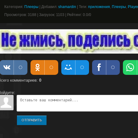
Категория
:
Плееры
|
Добавил
:
shamardin
|
Теги
:
приложения
,
Плееры
,
Playe
Просмотров
:
3188
|
Загрузок
:
1103
|
Рейтинг
:
0.0
/
0
Всего комментариев
:
0
Войдите:
ОТПРАВИТЬ