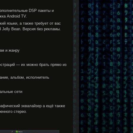
 дополнительные DSP пакеты и
ка Android TV.
ий языки, а также требует от вас
 Jelly Bean. Версия без рекламы.
ам и жанру
юстраций — их можно брать прямо из
вание, альбом, исполнитель
иальные сети
графический эквалайзер а ещё также
енного стерео.