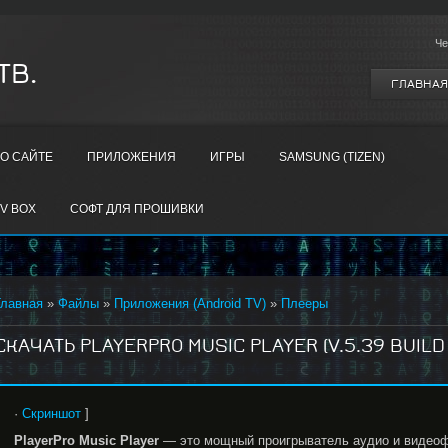
Че
ТВ.
ГЛАВНАЯ
О САЙТЕ
ПРИЛОЖЕНИЯ
ИГРЫ
SAMSUNG (TIZEN)
V BOX
СОФТ ДЛЯ ПРОШИВКИ
Главная
»
Файлы
»
Приложения (Android TV)
»
Плееры
СКАЧАТЬ PLAYERPRO MUSIC PLAYER (V.5.39 BUILD 
·
Скриншот
]
PlayerPro
Music
Player
— это мощный проигрыватель аудио и видеоф