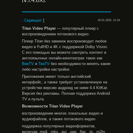
(V.1.4.6X).
·
Скриншот
]
29.01.2025, 21:24
Titan Video Player
— популярный плеер с
воспроизведением потокового видео.
Плеер Titan без заминок воспроизводит любое
видео в FullHD и 4K с поддержкой Dolby Vision.
С его помощью вы можете смотреть контент в
англоязычных онлайн-кинотеатрах таких как
BeeTV
и
TeaTV
без необходимости менять какие
либо настройки настройки.
Приложение имеет только английский
интерфейс, а также требует установленную на
устройстве версию андроид не ниже 4.4 KitKat.
Версия без рекламы. Полная поддержка Android
TV и пульта.
Возможности Titan Video Player
воспроизведение многих локальных видео и
аудиофайлов, а также потокового видео
поддержка популярных видеоформатов,
включая .mp4, .mkv, .avi, .ogg, .flac, .ts, .m2ts,