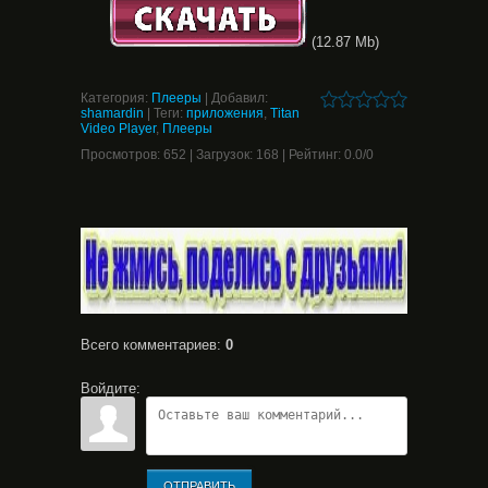
(12.87 Mb)
Категория
:
Плееры
|
Добавил
:
shamardin
|
Теги
:
приложения
,
Titan
Video Player
,
Плееры
Просмотров
:
652
|
Загрузок
:
168
|
Рейтинг
:
0.0
/
0
Всего комментариев
:
0
Войдите:
ОТПРАВИТЬ