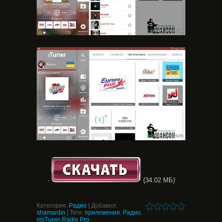
·
(34.02 МБ)
Категория
:
Радио
|
Добавил
:
shamardin
|
Теги
:
приложения
,
Радио
,
myTuner Radio Pro