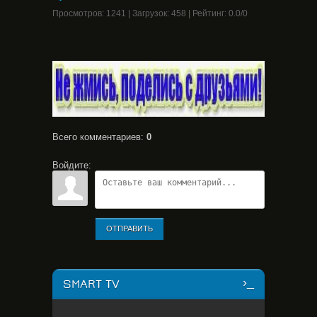
Просмотров
:
1241
|
Загрузок
:
458
|
Рейтинг
:
0.0
/
0
Всего комментариев
:
0
Войдите:
ОТПРАВИТЬ
SMART TV