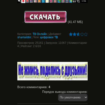
·
(41.47 МБ)
Категория
:
ТВ Онлайн
|
Добавил
:
shamardin
|
Теги
:
цифровое ТВ
Просмотров
:
25161
|
Загрузок
:
11067
|
Комментарии
:
4
|
Рейтинг
:
2.6
/
16
Всего комментариев
:
4
Порядок вывода комментариев: