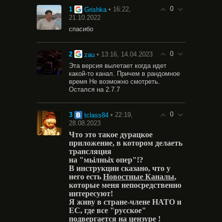
0
1
• 16:22,
Grishka
21.10.2022
спасибо
0
2
• 13:16, 14.04.2023
zau
Эта версия вылетает когда идет
какой-то канал. Причем в рандомное
время Не возможно смотреть.
Остался на 2.7.7
0
3
• 22:19,
tclass84
28.08.2023
Что это такое дурацкое
приложение, в котором делаеть
трансляция
на "мьiлньix опер"!?
В инструкции сказано, что у
него есть
Новостные Каналы
,
которые меня непосредственно
интересуют!
Я живу в стране-члене НАТО и
ЕС, где все "русское"
подвергается на цензуре !