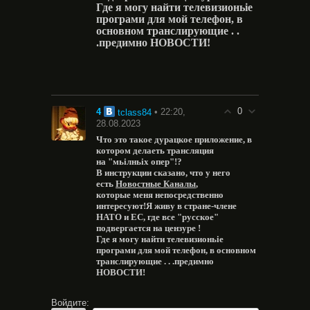
Где я могу найти телевизионьie
програми для мой телефон, в
основном транслирующие . .
.предимно НОВОСТИ!
0
4
• 22:20,
tclass84
28.08.2023
Что это такое дурацкое приложение, в
котором делаеть трансляция
на "мьiлньix опер"!?
В инструкции сказано, что у него
есть
Новостные Каналы
,
которые меня непосредственно
интересуют!
Я живу в стране-члене
НАТО и ЕС, где все "русское"
подвергается на цензуре !
Где я могу найти телевизионьie
програми для мой телефон, в основном
транслирующие . . .предимно
НОВОСТИ!
Войдите: