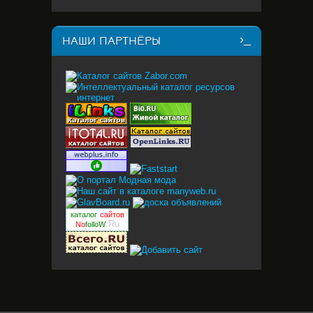
НАШИ ПАРТНЁРЫ
каталог
сайтов
.Ru
No
folloW