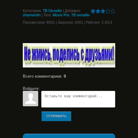
Категория
:
ТВ Онлайн
|
Добавил
:
shamardin
|
Теги
:
Movix Pro
,
ТВ онлайн
Просмотров
:
9001
|
Загрузок
:
3401
|
Рейтинг
:
2.9
/
13
Всего комментариев
:
0
Войдите:
ОТПРАВИТЬ