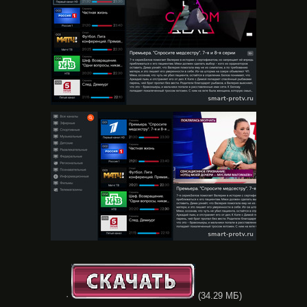
·
(34.29 МБ)