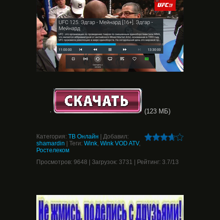
·
(123 МБ)
Категория
:
ТВ Онлайн
|
Добавил
:
shamardin
|
Теги
:
Wink
,
Wink VOD ATV
,
Ростелеком
Просмотров
:
9648
|
Загрузок
:
3731
|
Рейтинг
:
3.7
/
13