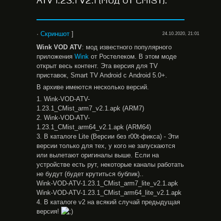
ATV 1.23.1 V2.1 (МОД ОТ CMIST).
·
Скриншот
]
24.10.2020, 21:01
Wink VOD ATV
: мод известного популярного
приложения
Wink
от Ростелеком. В этом моде
открыт весь контент. Эта версия для TV
приставок, Smart TV Android с Android 5.0+.
В архиве имеются несколько версий.
1. Wink-VOD-ATV-
1.23.1_CMist_arm7_v2.1.apk (ARM7)
2. Wink-VOD-ATV-
1.23.1_CMist_arm64_v2.1.apk (ARM64)
3. В каталоге Lite (Версии без r00t-фикса) - Эти
версии только для тех, у кого не запускаются
или вылетают оригиналы выше. Если на
устройстве есть рут, некоторые каналы работать
не будут (будет крутиться бублик)..
Wink-VOD-ATV-1.23.1_CMist_arm7_lite_v2.1.apk
Wink-VOD-ATV-1.23.1_CMist_arm64_lite_v2.1.apk
4. В каталоге v2 на всякий случай предыдущая
версия!