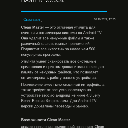
MASTER (V.7.5.3).
·
Скриншот
]
08.10.2022, 17:55
Clean
Master
— это отличная утилита для
очистки и оптимизации системы на Android TV.
Она удалит все ненужные файлы а также
различный кэш системных приложений.
Подчистит все «хвосты» за более чем 500
популярных программ.
Утилита умеет сканировать все системные
приложения и приэтом дополнительно очищает
память от ненужных файлов, что позволяет
оптимизировать работу вашего устройства.
Приложение имеет многоязычный интерфейс, а
также требует от вас установленную на
устройстве версию андроид не ниже 4.3 Jelly
Bean. Версия без рекламы. Для Android TV
версии добавлены переводы и баннер.
Возможности
Clean
Master
анализ поведения приложений позволяет Clеan