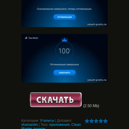
(2.50 Mb)
Категория
:
Утилиты
|
Добавил
:
shamardin
|
Теги
:
приложения
,
Clean
Master
,
разное