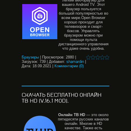
лёгкий веб-браузер для
вашего Android TV. Этот
браузер пользуется
большой популярностью во
всем мире.Open Browsеr
хорошо проходит для
телевизоров и смарт-
боксов. Управлять
браузером можно при
помощи пульта
дистанционного управления
что даже очень удобна.
Браузеры
|
Просмотров:
2880
|
Загрузок:
739
|
Добавил:
shamardin
|
Дата:
18.09.2021
|
Комментарии (0)
СКАЧАТЬ БЕСПЛАТНО ОНЛАЙН
ТВ HD (V.16.1 MOD).
Онлайн
ТВ
HD
— это около
пятидесяти русских каналов
онлайн. Многие в НD
качестве. Также есть