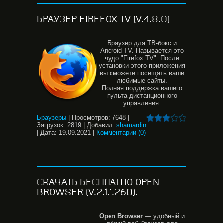
БРАУЗЕР FIREFOX TV (V.4.8.0)
Браузер для ТВ-бокс и
Android TV. Называется это
чудо "Firefox TV". После
установки этого приложения
вы сможете посещать ваши
любимые сайты.
Полная поддержка вашего
пульта дистанционного
управления.
Браузеры
|
Просмотров:
7648
|
Загрузок:
2819
|
Добавил:
shamardin
|
Дата:
19.09.2021
|
Комментарии (0)
СКАЧАТЬ БЕСПЛАТНО OPEN
BROWSER (V.2.1.1.260).
Open
Browser
— удобный и