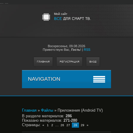
...
...
Мой сайт
ВСЕ
ДЛЯ СМАРТ ТВ.
Воскресенье,
09.08.2026
Приветствую Вас
,
Гость
!
|
RSS
ГЛАВНАЯ
РЕГИСТРАЦИЯ
ВХОД
NAVIGATION
Главная
»
Файлы
» Приложения (Android TV)
В разделе материалов
:
286
Показано материалов
:
271-280
Страницы
:
...
«
1
2
26
27
28
29
»