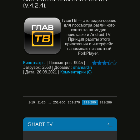
(V.4.2.4).
ГлавТВ
— это видео-сервис
для просмотра различного
контента на медиа-
приставке и Android TV.
Принцип работы этого
приложения и интерфейс
напоминают известный
ForkPlayer.
Кинотеатры
|
Просмотров:
9045
|
Загрузок:
2568
|
Добавил:
shamardin
|
Дата:
26.08.2021
|
Комментарии (0)
...
1-10
11-20
251-260
261-270
271-280
281-286
SMART TV