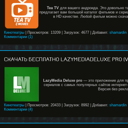
Tea
TV
для вашего андроида. Это довольно та
предлагает вам большой каталог фильмов и сери
в HD качестве. Любой фильм можно скачат
Кинотеатры
|
Просмотров:
13209
|
Загрузок:
4677
|
Добавил:
shamardin
Комментарии (1)
СКАЧАТЬ БЕСПЛАТНО LAZYMEDIADELUXE PRO (V.3
LazyMedia Deluxe pro
— это приложение для пр
сериалов с самых популярных сайтов интернет-
Версия без рекл
Кинотеатры
|
Просмотров:
20433
|
Загрузок:
8992
|
Добавил:
shamardin
Комментарии (4)