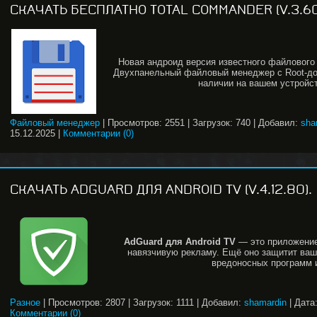
СКАЧАТЬ БЕСПЛАТНО TOTAL COMMANDER (V.3.60
Новая андроид версия известного файлового
Двухпанельный файловый менеджер с Root-до
наличии на вашем устройств
Файловый менеджер
|
Просмотров:
2551
|
Загрузок:
740
|
Добавил:
sha
15.12.2025
|
Комментарии (0)
СКАЧАТЬ ADGUARD ДЛЯ ANDROID TV (V.4.12.80).
AdGuard для Android TV
— это приложение
навязчивую рекламу. Ещё оно защитит ваш
вредоносных программ 
Разное
|
Просмотров:
2807
|
Загрузок:
1111
|
Добавил:
shamardin
|
Дата
Комментарии (0)