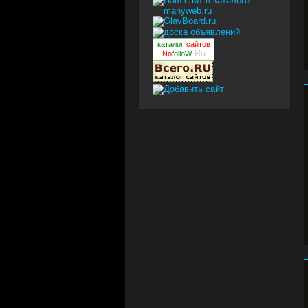
каталог
сайтов
.Ru
No
folloW