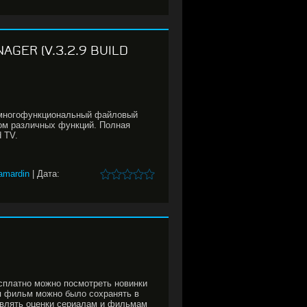
AGER (V.3.2.9 BUILD
многофункциональный файловый
ом различных функций. Полная
 TV.
amardin
|
Дата:
есплатно можно посмотреть новинки
ся фильм можно было сохранять в
авлять оценки сериалам и фильмам