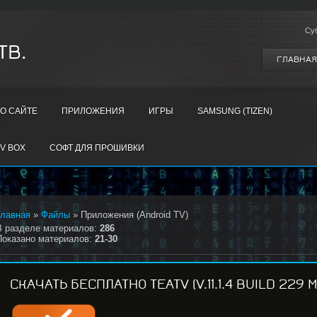
Су
ТВ.
ГЛАВНАЯ
О САЙТЕ
ПРИЛОЖЕНИЯ
ИГРЫ
SAMSUNG (TIZEN)
V BOX
СОФТ ДЛЯ ПРОШИВКИ
Главная
»
Файлы
» Приложения (Android TV)
В разделе материалов
:
286
Показано материалов
:
21-30
СКАЧАТЬ БЕСПЛАТНО TЕATV (V.11.1.4 BUILD 229 M