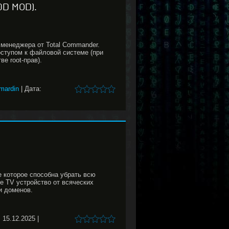
D MOD).
 менеджера от Total Commander.
ступом к файловой системе (при
е root-прав).
mardin
|
Дата:
 которое способна убрать всю
е TV устройство от всяческих
и доменов.
:
15.12.2025
|